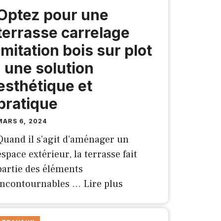
Optez pour une
terrasse carrelage
imitation bois sur plot
: une solution
esthétique et
pratique
MARS 6, 2024
Quand il s’agit d’aménager un
espace extérieur, la terrasse fait
partie des éléments
incontournables …
Lire plus