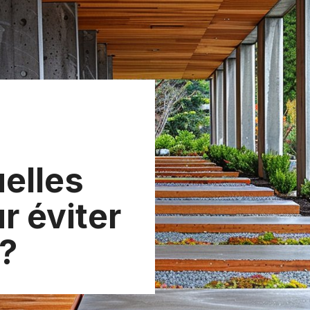
uelles
r éviter
 ?